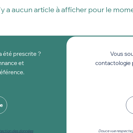
n'y a aucun article à afficher pour le mom
a été prescrite ?
Vous sou
nnance et
contactologie 
éférence.
ce
otection des données
Douce vue respecte