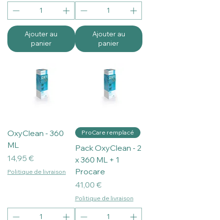
Ajouter au
Ajouter au
panier
panier
OxyClean - 360
ProCare remplacé
ML
Pack OxyClean - 2
Prix
14,95 €
x 360 ML + 1
Procare
Politique de livraison
Prix
41,00 €
Politique de livraison