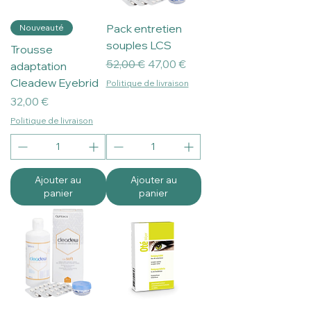
Pack entretien
Nouveauté
souples LCS
Trousse
Prix original
Prix promotionnel
52,00 €
47,00 €
adaptation
Cleadew Eyebrid
Politique de livraison
Prix
32,00 €
Politique de livraison
Ajouter au
Ajouter au
panier
panier