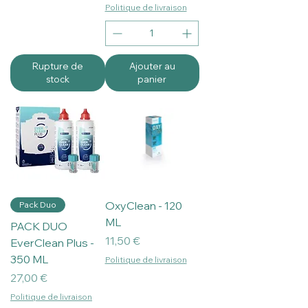
Politique de livraison
Rupture de
Ajouter au
stock
panier
OxyClean - 120
Pack Duo
ML
PACK DUO
Prix
11,50 €
EverClean Plus -
350 ML
Politique de livraison
Prix
27,00 €
Politique de livraison