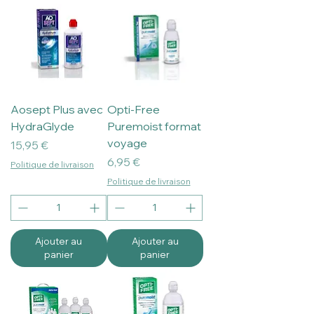
Aosept Plus avec
Opti-Free
HydraGlyde
Puremoist format
voyage
Prix
15,95 €
Prix
6,95 €
Politique de livraison
Politique de livraison
Ajouter au
Ajouter au
panier
panier