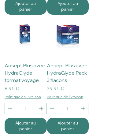
Ajouter au
Ajouter au
panier
panier
Aosept Plus avec
Aosept Plus avec
HydraGlyde
HydraGlyde Pack
format voyage
3 flacons
Prix
Prix
8,95 €
39,95 €
Politique de livraison
Politique de livraison
Ajouter au
Ajouter au
panier
panier