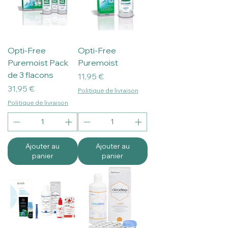
Opti-Free
Opti-Free
Puremoist Pack
Puremoist
de 3 flacons
Prix
11,95 €
Prix
31,95 €
Politique de livraison
Politique de livraison
Ajouter au
Ajouter au
panier
panier