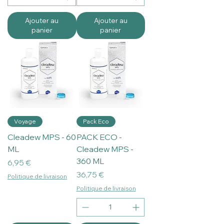
Ajouter au
Ajouter au
panier
panier
Voyage
Pack Eco
Cleadew MPS - 60
PACK ECO -
ML
Cleadew MPS -
360 ML
Prix
6,95 €
Prix
36,75 €
Politique de livraison
Politique de livraison