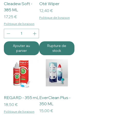
Cleadew Soft -
Oté Wiper
385 ML
Prix
12,40 €
Prix
17,25 €
Politique de livraison
Politique de livraison
Ajouter au
Rupture de
panier
stock
REGARD - 355 mL
EverClean Plus -
350 ML
Prix
18,50 €
Prix
15,00 €
Politique de livraison