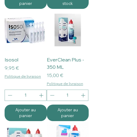
panier
stock
Ajouter au panier
Isosol
EverClean Plus -
350 ML
Prix
9,95 €
Prix
15,00 €
Politique de livraison
Politique de livraison
Ajouter au
Ajouter au
panier
panier