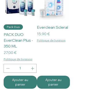
Everclean Scleral
Pack Duo
Prix
15,90 €
PACK DUO
EverClean Plus -
Politique de livraison
350 ML
Prix
27,00 €
Politique de livraison
Ajouter au
Ajouter au
panier
panier