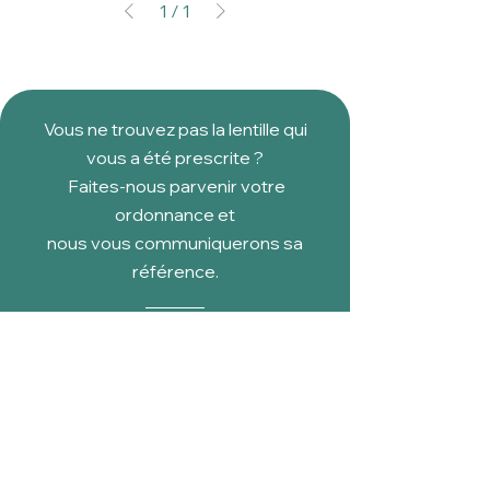
1
/
1
Vous ne trouvez pas la lentille qui
vous a été prescrite ?
Faites-nous parvenir votre
ordonnance et
nous vous communiquerons sa
référence.
Envoyez votre ordonnance
Douce vue respecte
la règlementation en
matière de protection des données
et de traitement des informations liées au
domaine de la santé.