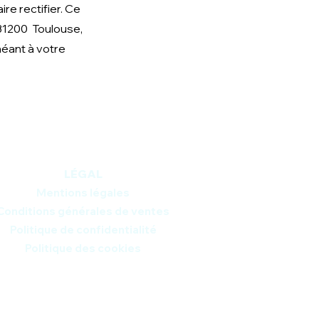
re rectifier. Ce
 31200 Toulouse,
héant à votre
LÉGAL
Mentions légales
Conditions générales de ventes
Politique de confidentialité​
Politique des cookies