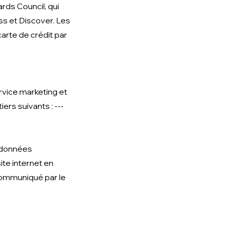
rds Council, qui
ss et Discover. Les
arte de crédit par
rvice marketing et
ers suivants : ---
s données
ite internet en
 communiqué par le