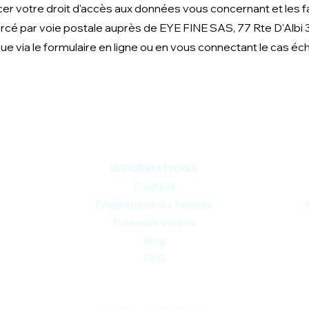
r votre droit d'accès aux données vous concernant et les fai
ercé par voie postale auprès de EYE FINE SAS, 77 Rte D'Albi
que via le formulaire en ligne ou en vous connectant le cas éc
INFORMATIONS
Contact
Programme de fidélité
Tutoriels vidéos
Blog
FAQ