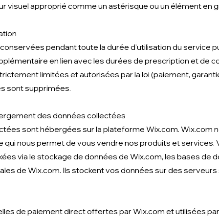
eur visuel approprié comme un astérisque ou un élément en gra
ation
onservées pendant toute la durée d'utilisation du service p
plémentaire en lien avec les durées de prescription et de c
rictement limitées et autorisées par la loi (paiement, garantie, 
les sont supprimées.
bergement des données collectées
ctées sont hébergées sur la plateforme Wix.com. Wix.com no
ne qui nous permet de vous vendre nos produits et services.
kées via le stockage de données de Wix.com, les bases de d
ales de Wix.com. Ils stockent vos données sur des serveurs
lles de paiement direct offertes par Wix.com et utilisées pa