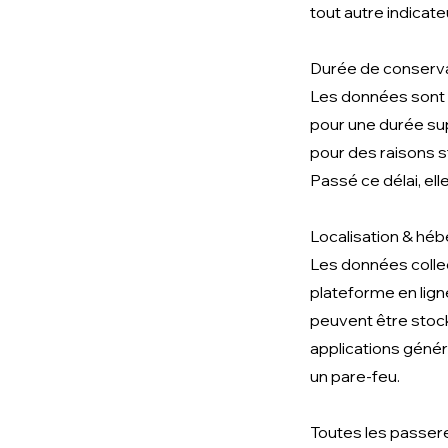
tout autre indicat
Durée de conserv
Les données sont c
pour une durée sup
pour des raisons st
Passé ce délai, el
Localisation & hé
Les données colle
plateforme en lig
peuvent être stoc
applications génér
un pare-feu.
Toutes les passere