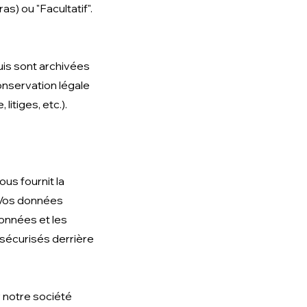
s) ou "Facultatif".
uis sont archivées
onservation légale
litiges, etc.).
us fournit la
 Vos données
onnées et les
 sécurisés derrière
r notre société