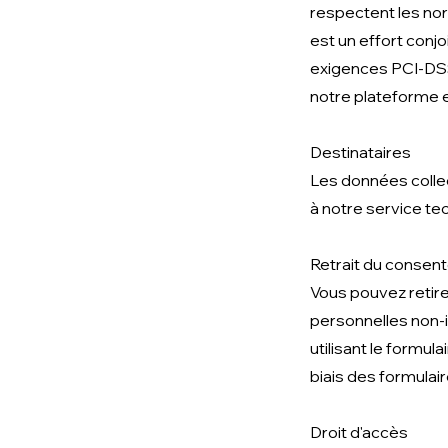
respectent les nor
est un effort conj
exigences PCI-DSS 
notre plateforme e
Destinataires
Les données collec
à notre service te
Retrait du conse
Vous pouvez retire
personnelles non-in
utilisant le formu
biais des formulair
Droit d'accès