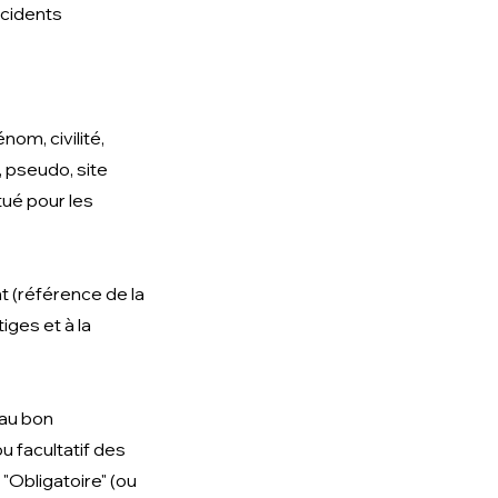
ncidents
om, civilité,
 pseudo, site
ué pour les
 (référence de la
ges et à la
au bon
u facultatif des
"Obligatoire" (ou