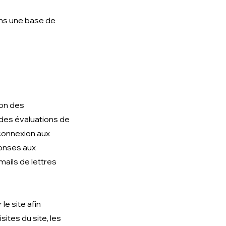
ans une base de
ion des
t des évaluations de
 connexion aux
ponses aux
mails de lettres
e site afin
ites du site, les