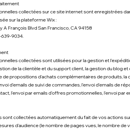
raitement
nelles collectées sur ce site internet sont enregistrées d
ée sur la plateforme Wix :
ry A François Blvd San Francisco, CA 94158
5-639-9034.
ment
nelles collectées sont utilisées pour la gestion et l'expédit
on de la clientèle et du support client, la gestion du blog e
age de propositions d'achats complémentaires de produits, la
envoi d'emails de suivi de commandes, l'envoi d'emails de ré
act, l'envoi par emails d'offres promotionnelles, l'envoi par e
sont collectées automatiquement du fait de vos actions sur l
sures d'audience (le nombre de pages vues, le nombre de vis