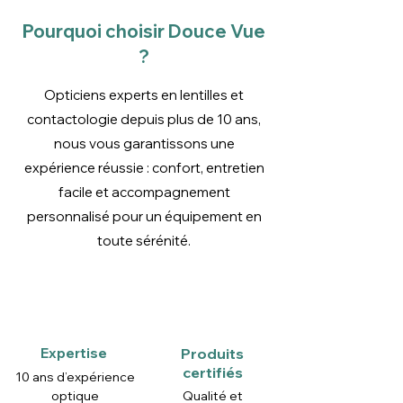
Les conseils d'utilisation sont donnés
à titre indicatif par les professionnels
Pourquoi choisir Douce Vue
en contactologie de Douce Vue.
?
Nous conseillons de toujours lire
attentivement la notice et/ou
Opticiens experts en lentilles et
l’emballage avant l'utilisation d’un
contactologie depuis plus de 10 ans,
produit.
nous vous garantissons une
expérience réussie : confort, entretien
facile et accompagnement
personnalisé pour un équipement en
toute sérénité.
Expertise
Produits
certifiés
10 ans d’expérience
optique
Qualité et