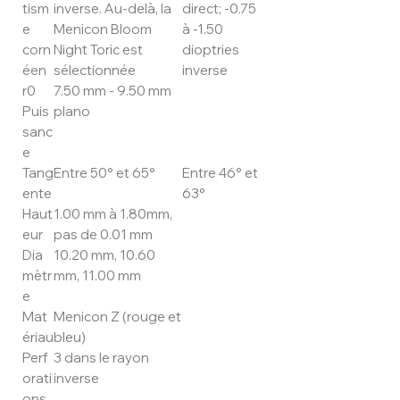
tism
inverse. Au-delà, la
direct; -0.75
e
Menicon Bloom
à -1.50
corn
Night Toric est
dioptries
éen
sélectionnée
inverse
r0
7.50 mm - 9.50 mm
Puis
plano
sanc
e
Tang
Entre 50° et 65°
Entre 46° et
ente
63°
Haut
1.00 mm à 1.80mm,
eur
pas de 0.01 mm
Dia
10.20 mm, 10.60
mètr
mm, 11.00 mm
e
Mat
Menicon Z (rouge et
ériau
bleu)
Perf
3 dans le rayon
orati
inverse
ons