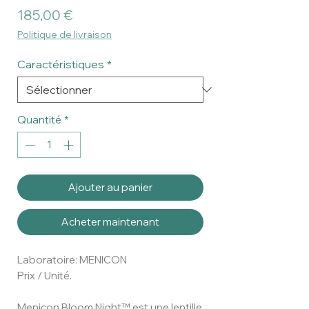
Prix
185,00 €
Politique de livraison
Caractéristiques
*
Quantité
*
Ajouter au panier
Acheter maintenant
Laboratoire: MENICON
Prix / Unité.
Menicon Bloom Night™ est une lentille