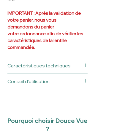
IMPORTANT : Après la validation de
votre panier, n
ous vous
demandons du panier
votre ordonnance afin de vérifier les
caractéristiques de la lentille
commandée.
Caractéristiques techniques
Menicon
Menicon
Conseil d'utilisation
Bloom
Bloom
Avant la première utilisation, veillez à
Night™
Night™
bien rincer votre lentille.
Toric
Lire toujours attentivement la notice
et respectez les consignes d'entretien
Sphère
Myopes
de vos lentilles.
jusqu’à 4
Pourquoi choisir Douce Vue
dioptries
?