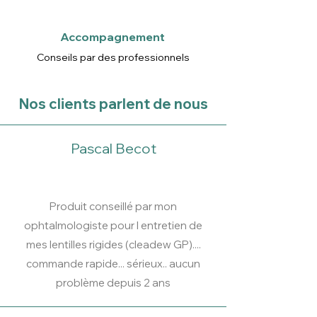
1.80mm, pas
de 0.01 mm
Accompagnement
Diamètre
10.20 mm,
Conseils par des professionnels
10.60 mm,
11.00 mm
Nos clients parlent de nous
Matériau
Menicon Z
(rouge et
bleu)
Pascal Becot
Perforations
3 dans le
rayon
inverse
Produit conseillé par mon
ophtalmologiste pour l entretien de
mes lentilles rigides (cleadew GP)....
commande rapide... sérieux.. aucun
problème depuis 2 ans