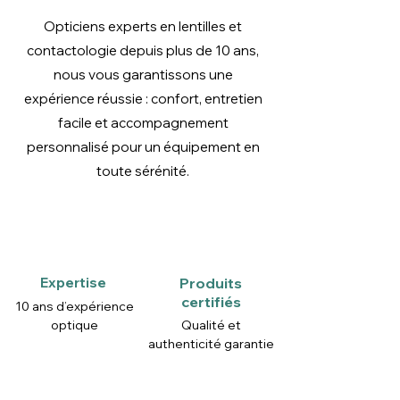
Astigmatisme
Jusqu’à
-1.50 à
Opticiens experts en lentilles et
cornéen
-1.50D direct,
-2.50
contactologie depuis plus de 10 ans,
-0.50D
dioptries
inverse. Au-
direct;
nous vous garantissons une
delà, la
-0.75 à
expérience réussie : confort, entretien
Menicon
-1.50
facile et accompagnement
Bloom Night
dioptries
personnalisé pour un équipement en
Toric est
inverse
toute sérénité.
sélectionnée
r0
7.50 mm -
9.50 mm
Puissance
plano
Expertise
Produits
certifiés
10 ans d’expérience
Tangente
Entre 50° et
Entre
optique
Qualité et
65°
46° et
authenticité garantie
63°
Hauteur
1.00 mm à