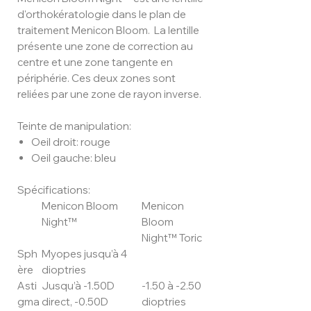
d'orthokératologie dans le plan de
traitement Menicon Bloom. La lentille
présente une zone de correction au
centre et une zone tangente en
périphérie. Ces deux zones sont
reliées par une zone de rayon inverse.
Teinte de manipulation:
Oeil droit: rouge
Oeil gauche: bleu
Spécifications:
Menicon Bloom
Menicon
Night™
Bloom
Night™ Toric
Sph
Myopes jusqu’à 4
ère
dioptries
Asti
Jusqu’à -1.50D
-1.50 à -2.50
gma
direct, -0.50D
dioptries