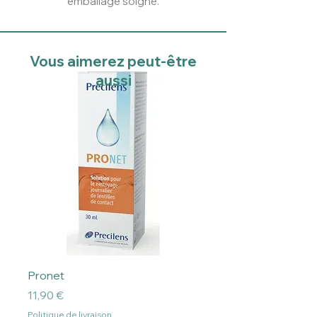
emballage soigné.
Vous aimerez peut-être
aussi
Pronet
Prix
11,90 €
Politique de livraison