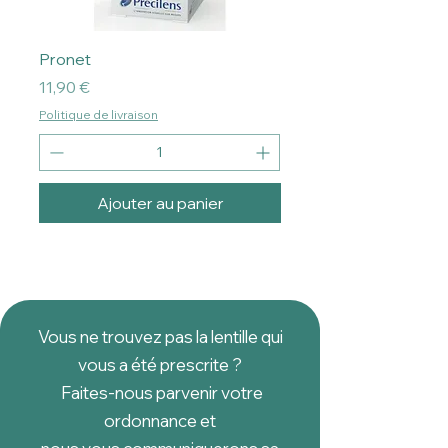
Pronet
Prix
11,90 €
Politique de livraison
Ajouter au panier
Vous ne trouvez pas la lentille qui
vous a été prescrite ?
Faites-nous parvenir votre
ordonnance et