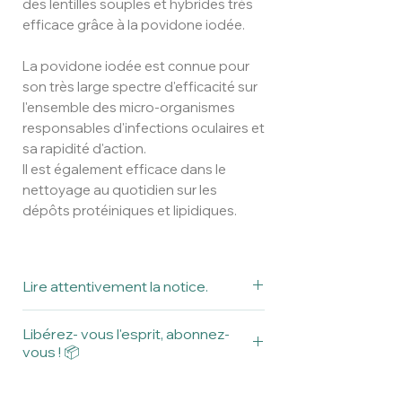
des lentilles souples et hybrides très
efficace grâce à la povidone iodée.
La povidone iodée est connue pour
son très large spectre d'efficacité sur
l'ensemble des micro-organismes
responsables d'infections oculaires et
sa rapidité d'action.
Il est également efficace dans le
nettoyage au quotidien sur les
dépôts protéiniques et lipidiques.
Lire attentivement la notice.
Ceci est un dispositif médical.
Libérez- vous l'esprit, abonnez-
Veuillez lire attentivement la notice
vous ! 📦
avant utilisation.
Recevez votre pack entretien pour