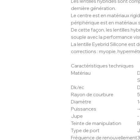
Les lentilles hybrides sont co
dernière génération.
Le centre est en matériaux rigi
périphérique est en matériaux s
De cette façon, les lentilles hybr
souple avec la performance visue
La lentille Eyebrid Silicone est 
corrections : myopie, hypermét
Caractéristiques techniques
Matériau
D
S
Dk/ec
Rayon de courbure
5
Diamètre
1
Puissances
-
Jupe
-
Teinte de manipulation
B
Type de port
J
Fréquence de renouvellement
3