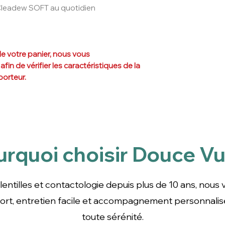
leadew SOFT au quotidien
 votre panier, n
ous vous
n de vérifier les caractéristiques de la
porteur.
urquoi choisir Douce Vu
ntilles depuis plus de 10 ans, nous vous garantissons 
cile et accompagnement personnalisé pour un équipem
lentilles et contactologie depuis plus de 10 ans, nous
nfort, entretien facile et accompagnement personnali
toute sérénité.