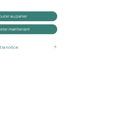
outer au panier
eter maintenant
 la notice.
tif médical.
tivement la notice avant