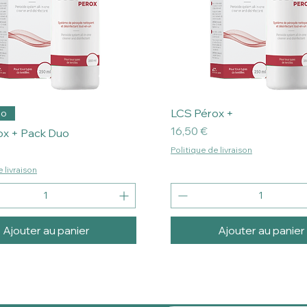
LCS Pérox +
uo
Prix
16,50 €
ox + Pack Duo
Politique de livraison
 livraison
Ajouter au panier
Ajouter au panier