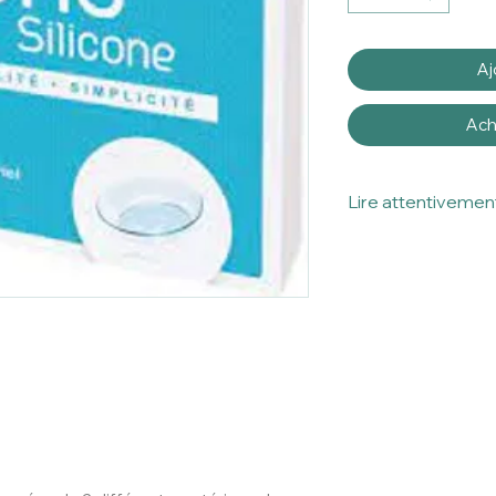
Aj
Ach
Lire attentivement
Ceci est un disposi
Veuillez lire atten
utilisation.