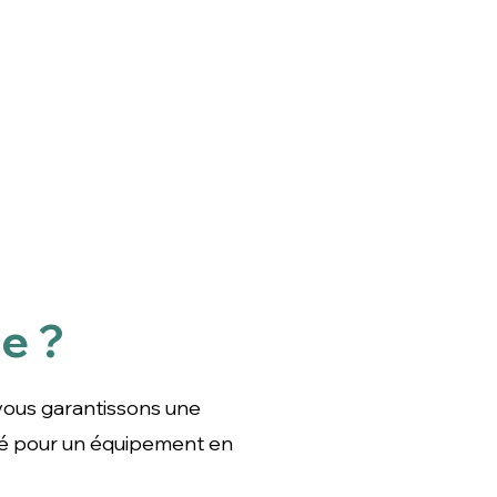
e ?
une expérience réussie :
ent en toute sérénité.
 vous garantissons une
sé pour un équipement en