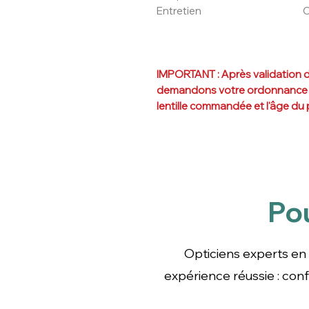
Entretien
C
IMPORTANT : Après validation de
demandons votre ordonnance afi
lentille commandée et l'âge du 
Po
Opticiens experts en le
confort, entretien fa
Opticiens experts en 
expérience réussie : co