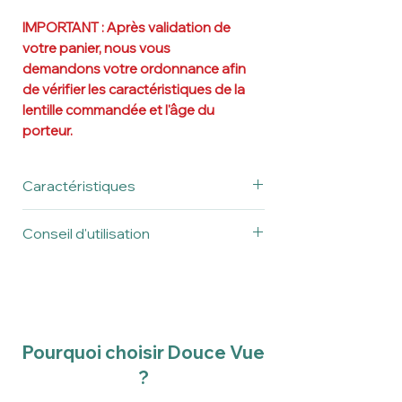
IMPORTANT : Après validation de
votre panier, n
ous vous
demandons votre ordonnance afin
de vérifier les caractéristiques de la
lentille commandée et l'âge du
porteur.
Caractéristiques
Matériau
Menicon
Conseil d'utilisation
Z
(Tisilfocon A)*
Avant la première utilisation, veillez à
Copolymère de
bien rincer votre lentille.
siloxanylstyrène et
Lire toujours attentivement la notice
fluorométhacrylate
et respectez les consignes d'entretien
avec filtre UV
de vos lentilles.
Pourquoi choisir Douce Vue
Dk
163 X 10-11
?