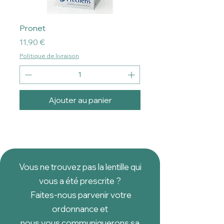
Pronet
Prix
11,90 €
Politique de livraison
Ajouter au panier
Vous ne trouvez pas la lentille qui
vous a été prescrite ?
Faites-nous parvenir votre
ordonnance et
nous vous communiquerons sa