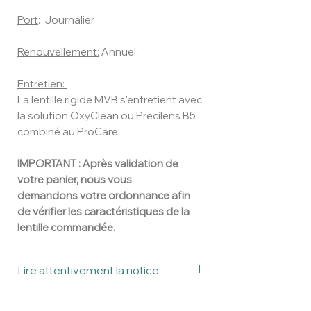
Port
: Journalier
Renouvellement:
Annuel.
Entretien:
La lentille rigide MVB s'entretient avec
la solution OxyClean ou Precilens B5
combiné au ProCare.
IMPORTANT : Après validation de
votre panier, n
ous vous
demandons votre ordonnance afin
de vérifier les caractéristiques de la
lentille commandée.
Lire attentivement la notice.
Ceci est un dispositif médical.
Veuillez lire attentivement la notice