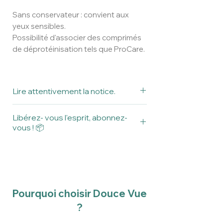
Sans conservateur : convient aux
yeux sensibles.
Possibilité d'associer des comprimés
de déprotéinisation tels que ProCare.
Lire attentivement la notice.
Ceci est un dispositif médical.
Libérez- vous l'esprit, abonnez-
Lire attentivement la notice avant
vous ! 📦
utilisation.
Les conseils d'utilisation sont donnés
Recevez votre pack entretien pour
à titre indicatif par les professionnels
lentilles ortho-K avec Oxyclean tous
en contactologie de Douce Vue.
les 3 mois.
Nous conseillons de toujours lire
Consultez notre offre
attentivement la notice et/ou
Pourquoi choisir Douce Vue
l’emballage avant l'utilisation d’un
?
produit.