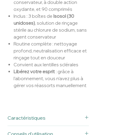
conservateur, à double action
oxydante, et 90 comprimés
Inclus : 3 boîtes de
Isosol (30
unidoses)
, solution de rinçage
stérile au chlorure de sodium, sans
agent conservateur
Routine complète : nettoyage
profond, neutralisation efficace et
rinçage tout en douceur
Convient aux lentilles sclérales
Libérez votre esprit
: grâce à
l’abonnement, vous n’avez plus à
gérer vos réassorts manuellement
Caractéristiques
Laboratoire
AVIZOR
Conseils d'utilisation