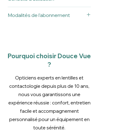
Lavez-vous soigneusement les
Marque
Everclean Isosol
Modalités de l'abonnement
mains avant manipulation
Type de
Lisez bien attentivement les
Sclérales
L'abonnement est souscrit pour une
lentilles
notices avant utilisation
durée de 12 mois (4 cycles de
facturation tous les 3 mois), résiliable
Type de
Multifonctions,
à tout moment.
produit
décontamination,
La résiliation se fait simplement par
Pourquoi choisir Douce Vue
rinçage
mail à l'adresse suivante:
?
contact@doucevue.fr.
Opticiens experts en lentilles et
contactologie depuis plus de 10 ans,
nous vous garantissons une
expérience réussie : confort, entretien
facile et accompagnement
personnalisé pour un équipement en
toute sérénité.