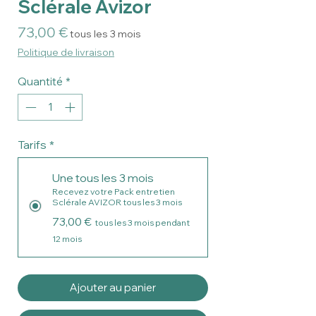
Sclérale Avizor
Prix
73,00 €
tous les 3 mois
Politique de livraison
Quantité
*
Tarifs
*
Une tous les 3 mois
Recevez votre Pack entretien
Sclérale AVIZOR tous les 3 mois
73,00 €
tous les 3 mois pendant
12 mois
Ajouter au panier