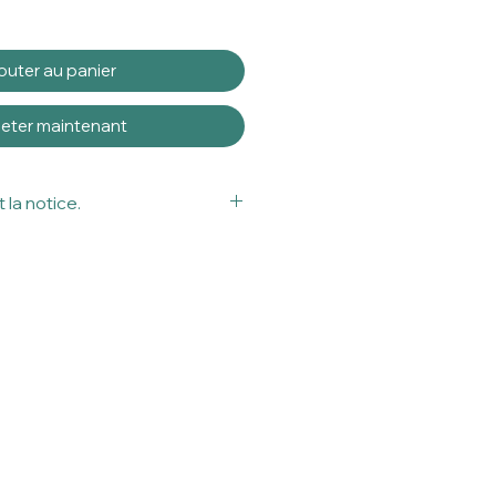
outer au panier
eter maintenant
 la notice.
tif médical.
a notice avant utilisation.
isation sont donnés à titre
rofessionnels en contactologie
 toujours lire attentivement la
lage avant l'utilisation d’un