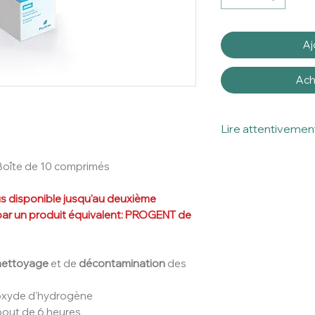
Aj
Ach
Lire attentivement
Ceci est un disposi
Boîte de 10 comprimés
Lire attentivement l
Les conseils d'util
us disponible jusqu'au deuxième
indicatif par les p
é par un produit équivalent: PROGENT de
de Douce Vue.
Nous conseillons de
notice et/ou l’embal
produit.
nettoyage
et de
décontamination
des
roxyde d'hydrogène
bout de 6 heures