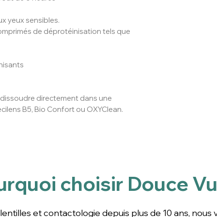
ux yeux sensibles.
mprimés de déprotéinisation tels que
nisants
dissoudre directement dans une
recilens B5, Bio Confort ou OXYClean.
urquoi choisir Douce Vu
ntilles depuis plus de 10 ans, nous vous garantissons 
cile et accompagnement personnalisé pour un équipem
lentilles et contactologie depuis plus de 10 ans, nous