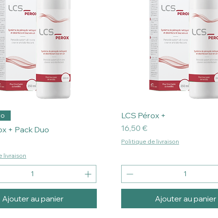
LCS Pérox +
uo
Prix
16,50 €
ox + Pack Duo
Politique de livraison
 livraison
Ajouter au panier
Ajouter au panier