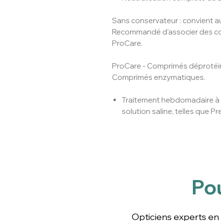
Sans conservateur : convient a
Recommandé d'associer des co
ProCare.
ProCare - Comprimés déprotéi
Comprimés enzymatiques.
Traitement hebdomadaire à 
solution saline, telles que P
Po
Opticiens experts en le
confort, entretien fa
Opticiens experts en 