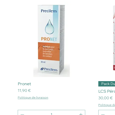
Pronet
Pack D
Prix
11,90 €
LCS Pér
Prix
30,00 €
Politique de livraison
Politique de