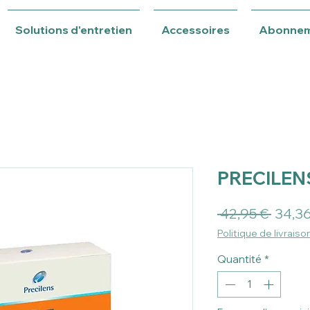
Solutions d'entretien
Accessoires
Abonne
PRECILENS
Prix
 42,95 € 
34,36
origin
Politique de livraiso
Quantité
*