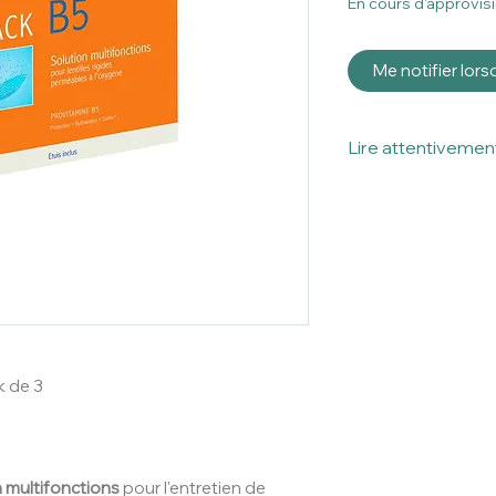
En cours d'approvi
Me notifier lors
Lire attentivement
Ceci est un disposi
Lire attentivement l
Les conseils d'util
indicatif par les p
de Douce Vue.
Nous conseillons de
notice et/ou l’embal
produit.
k de 3
 multifonctions
pour l'entretien de