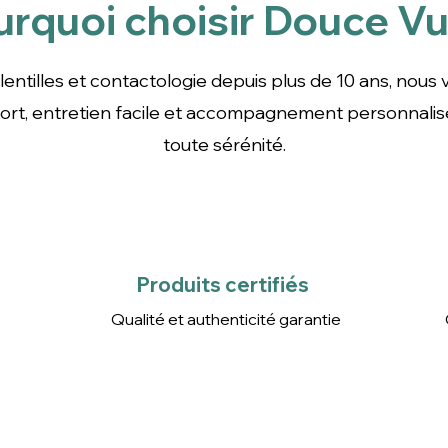
urquoi choisir Douce Vu
ntilles depuis plus de 10 ans, nous vous garantissons 
cile et accompagnement personnalisé pour un équipem
lentilles et contactologie depuis plus de 10 ans, nous
nfort, entretien facile et accompagnement personnali
toute sérénité.
Produits certifiés
Qualité et authenticité
garantie
Produits certifiés
Qualité et authenticité garantie