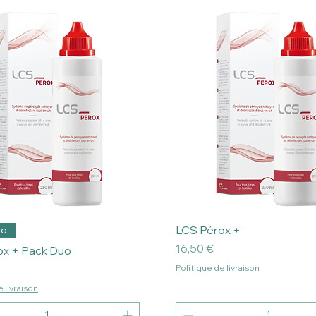
LCS Pérox +
uo
Prix
16,50 €
ox + Pack Duo
Politique de livraison
 livraison