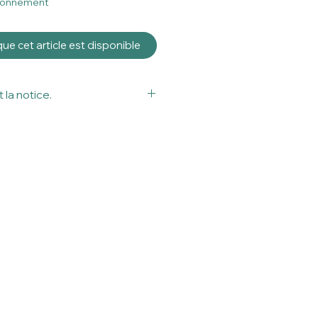
sionnement
que cet article est disponible
 la notice.
tif médical.
a notice avant utilisation.
isation sont donnés à titre
rofessionnels en contactologie
 toujours lire attentivement la
lage avant l'utilisation d’un