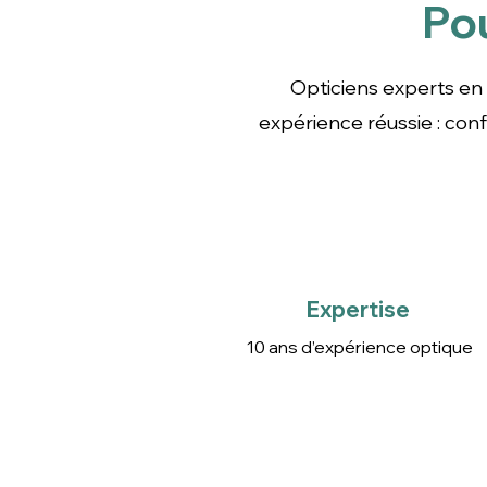
Po
Opticiens experts en le
confort, entretien fa
Opticiens experts en 
expérience réussie : co
Expertise
10 ans d’expérience optique
Expertise
10 ans d’expérience optique