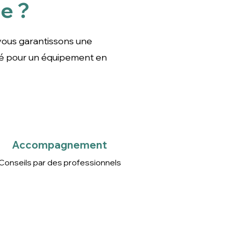
e ?
une expérience réussie :
ent en toute sérénité.
 vous garantissons une
sé pour un équipement en
Accompagnement
Conseils par des
professionnels
Accompagnement
Conseils par des professionnels