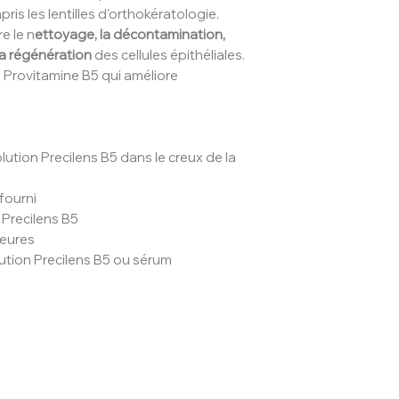
pris les lentilles d'orthokératologie.
e le n
ettoyage, la décontamination,
 la régénération
des cellules épithéliales.
 Provitamine B5 qui améliore
olution Precilens B5 dans le creux de la
i fourni
n Precilens B5
heures
olution Precilens B5 ou sérum