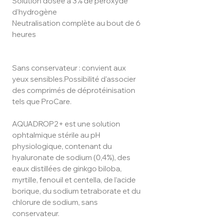
Solution dosée à 3% de peroxyde
d'hydrogène
Neutralisation complète au bout de 6
heures
Sans conservateur : convient aux
yeux sensibles.Possibilité d'associer
des comprimés de déprotéinisation
tels que ProCare.
AQUADROP2+ est une solution
ophtalmique stérile au pH
physiologique, contenant du
hyaluronate de sodium (0,4%), des
eaux distillées de ginkgo biloba,
myrtille, fenouil et centella, de l’acide
borique, du sodium tetraborate et du
chlorure de sodium, sans
conservateur.