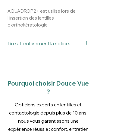
AQUADROP2+ est utilisé lors de
l'insertion des lentilles
d'orthokératologie.
Lire attentivement la notice.
Ceci est un dispositif médical.
Lire attentivement la notice avant
utilisation.
Les conseils d'utilisation sont donnés
à titre indicatif par les professionnels
Pourquoi choisir Douce Vue
en contactologie de Douce Vue.
?
Nous conseillons de toujours lire
attentivement la notice et/ou
Opticiens experts en lentilles et
l’emballage avant l'utilisation d’un
contactologie depuis plus de 10 ans,
produit.
nous vous garantissons une
expérience réussie : confort, entretien