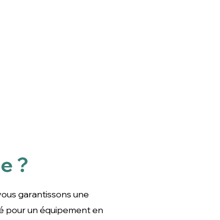
e ?
une expérience réussie :
ent en toute sérénité.
 vous garantissons une
sé pour un équipement en