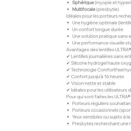
Sphérique
(myopie et hyper
Multifocale
(presbytie)
Idéales pour les porteurs reche
Une hygiène optimale (lentil
Un confort longue durée
Une solution pratique sans e
Une performance visuelle st
Avantages des lentilles ULTRA
✔ Lentilles journalières sans en
✔ Silicone hydrogel haute oxy
✔ Technologie ComfortFeel hy
✔ Confort jusqu’à 16 heures
✔ Vision nette et stable
✔ Idéales pour les utilisateurs 
Pour qui sont faites les ULTRA
Porteurs réguliers souhaita
Porteurs occasionnels (spo
Yeux sensibles ou sujets à l
Presbytes recherchant une 