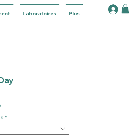
ment
Laboratoires
Plus
 Day
n
es
*