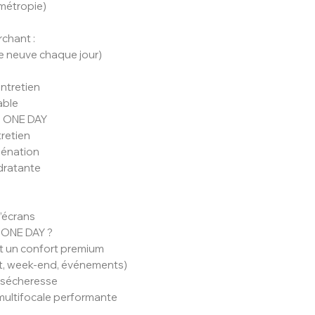
métropie)
rchant :
le neuve chaque jour)
ntretien
able
® ONE DAY
tretien
génation
dratante
d’écrans
® ONE DAY ?
nt un confort premium
rt, week-end, événements)
a sécheresse
multifocale performante