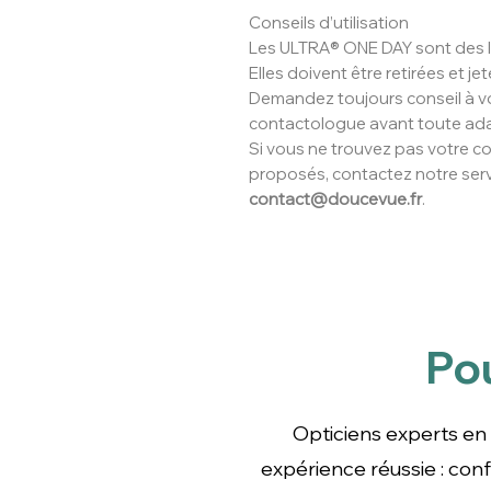
Conseils d’utilisation
Les ULTRA® ONE DAY sont des le
Elles doivent être retirées et je
Demandez toujours conseil à v
contactologue avant toute ada
Si vous ne trouvez pas votre c
proposés, contactez notre serv
contact@doucevue.fr
.
Po
Opticiens experts en le
confort, entretien fa
Opticiens experts en 
expérience réussie : co