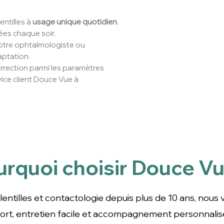
ntilles à
usage unique quotidien
.
tées chaque soir.
otre ophtalmologiste ou
ptation.
orrection parmi les paramètres
ice client Douce Vue à
urquoi choisir Douce Vu
ntilles depuis plus de 10 ans, nous vous garantissons 
cile et accompagnement personnalisé pour un équipem
lentilles et contactologie depuis plus de 10 ans, nous
nfort, entretien facile et accompagnement personnali