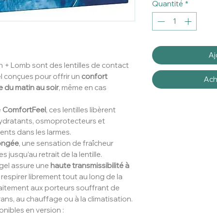
Quantité
*
Aj
 + Lomb sont des lentilles de contact
el conçues pour offrir un
confort
Ach
e du matin au soir
, même en cas
e
ComfortFeel
, ces lentilles libèrent
ydratants, osmoprotecteurs et
ents dans les larmes.
longée
, une sensation de fraîcheur
jusqu’au retrait de la lentille.
ogel assure une
haute transmissibilité à
e respirer librement tout au long de la
faitement aux porteurs souffrant de
ans, au chauffage ou à la climatisation.
ibles en version :