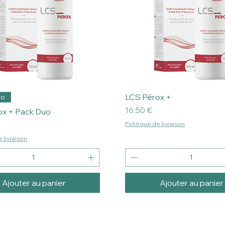
LCS Pérox +
uo
Prix
16,50 €
ox + Pack Duo
Politique de livraison
 livraison
Ajouter au panier
Ajouter au panier