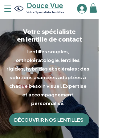
Douce Vue
Votre Spécialiste lentilles
Votre spécialiste
en
lentille de contact
Lentilles souples,
orthokératologie, lentilles
rigides, hybrides et sclérales : des
solutions avancées adaptées à
chaque besoin visuel. Expertise
et accompagnement
personnalisé.
DÉCOUVRIR NOS LENTILLES