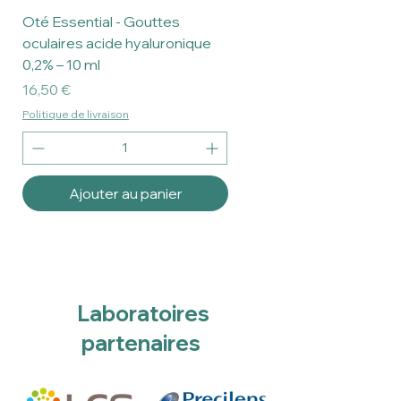
Oté Essential - Gouttes
oculaires acide hyaluronique
0,2% – 10 ml
Prix
16,50 €
Politique de livraison
Ajouter au panier
Laboratoires
partenaires