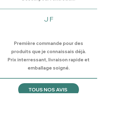
J F
Première commande pour des
produits que je connaissais déjà.
Prix interressant, livraison rapide et
emballage soigné.
TOUS NOS AVIS
Inscrivez-vous à notre liste de
diffusion pour recevoir nos
prochains articles.