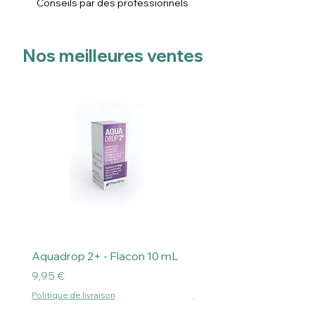
Conseils par des professionnels
Nos meilleures ventes
Aquadrop 2+ - Flacon 10 mL
Everclean Scleral
Prix
Prix
9,95 €
15,90 €
Politique de livraison
Politique de livraison